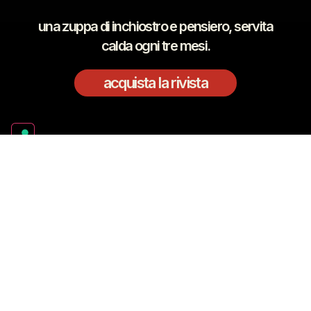
una zuppa di inchiostro e pensiero, servita
calda ogni tre mesi.
acquista la rivista
21 giugno 2026 ore 17:00
Presentazione Casa delle Culture - Ancon
avete mai
mangiato
un ramen?